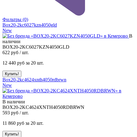
Фильтры
(0)
Box20-2kc6027kzn4050gld
New
В
наличии
BOX20-2KC6027KZN4050GLD
622
руб / шт.
12 440
руб за 20 шт.
Box20-2kc4624xnth4050rdbrwn
New
В наличии
BOX20-2KC4624XNTH4050RDBRWN
593
руб / шт.
11 860
руб за 20 шт.