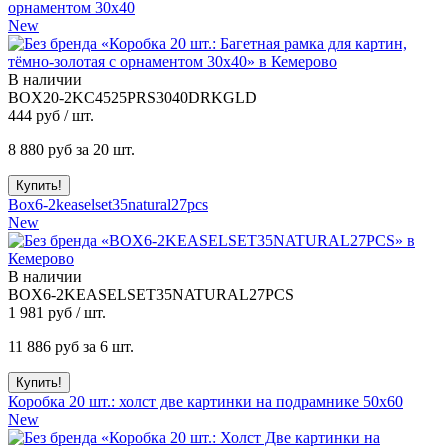
орнаментом 30x40
New
В наличии
BOX20-2KC4525PRS3040DRKGLD
444
руб / шт.
8 880
руб за 20 шт.
Box6-2keaselset35natural27pcs
New
В наличии
BOX6-2KEASELSET35NATURAL27PCS
1 981
руб / шт.
11 886
руб за 6 шт.
Коробка 20 шт.: холст две картинки на подрамнике 50x60
New