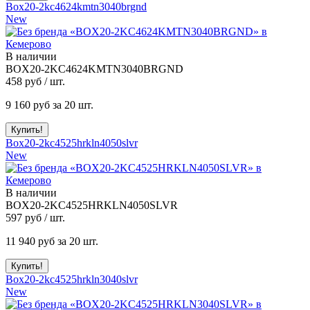
Box20-2kc4624kmtn3040brgnd
New
В наличии
BOX20-2KC4624KMTN3040BRGND
458
руб / шт.
9 160
руб за 20 шт.
Box20-2kc4525hrkln4050slvr
New
В наличии
BOX20-2KC4525HRKLN4050SLVR
597
руб / шт.
11 940
руб за 20 шт.
Box20-2kc4525hrkln3040slvr
New