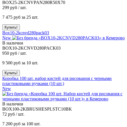
BOX25-2KCNVPAN280R50X70
299
руб / шт.
7 475
руб за 25 шт.
Box10-2kcnvd280pack03
New
В наличии
BOX10-2KCNVD280PACK03
950
руб / шт.
9 500
руб за 10 шт.
Коробка 100 шт. набор кистей для рисования с черными
пластиковыми ручками (10 шт.)
New
В наличии
BOX100-2KBRUSHESPLSTC10BK
72
руб / шт.
7 200
руб за 100 шт.