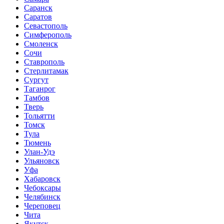
Саранск
Саратов
Севастополь
Симферополь
Смоленск
Сочи
Ставрополь
Стерлитамак
Сургут
Таганрог
Тамбов
Тверь
Тольятти
Томск
Тула
Тюмень
Улан-Удэ
Ульяновск
Уфа
Хабаровск
Чебоксары
Челябинск
Череповец
Чита
Якутск