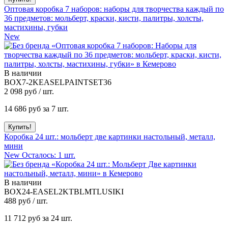
Оптовая коробка 7 наборов: наборы для творчества каждый по
36 предметов: мольберт, краски, кисти, палитры, холсты,
мастихины, губки
New
В наличии
BOX7-2KEASELPAINTSET36
2 098
руб / шт.
14 686
руб за 7 шт.
Коробка 24 шт.: мольберт две картинки настольный, металл,
мини
New
Осталось: 1 шт.
В наличии
BOX24-EASEL2KTBLMTLUSIKI
488
руб / шт.
11 712
руб за 24 шт.