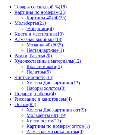
Товары со скидкой %
(18)
Картины по номерам
(25)
Картины 40x50
(25)
Мольберты
(21)
Этюдники
(4)
Кисти и мастихины
(13)
Алмазная вышивка
(18)
Мозаика 40x50
(5)
Нестандартные
(1)
Рамки, багеты
(20)
Художественные материалы
(12)
Краски и лаки
(5)
Палитры
(5)
Чистые холсты
(15)
Холсты Две картинки
(13)
Наборы холстов
(8)
Подарки, наборы
(4)
Рисование и канцтовары
(4)
Оптом
(85)
Холсты Две картинки опт
(9)
Мольберты опт
(19)
Кисти оптом
(11)
Картины по номерам оптом
(1)
Алмазная мозаика оптом
(9)