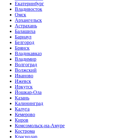
Екатеринбург
Владивосток
Омск
Архангельск
Астрахань
Балашиха
Барнаул
Белгород
Брянск
Владикавказ
Владимир
Волгоград
Волжский
Иваново
Ижевск
Иркутск
Йошкар-Ола
Казань
Калининград
Калуга
Кемерово
Киров
Комсомольск-на-Амуре
Кострома
Краснодар