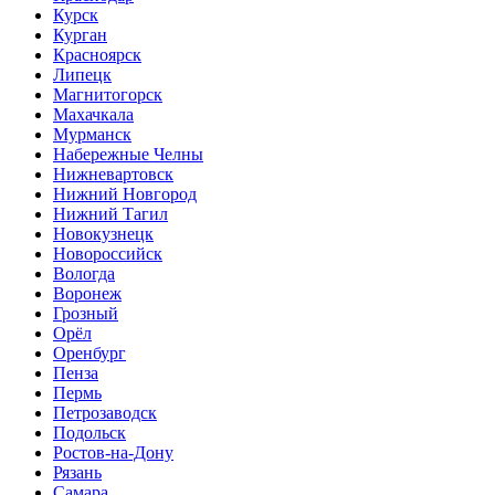
Курск
Курган
Красноярск
Липецк
Магнитогорск
Махачкала
Мурманск
Набережные Челны
Нижневартовск
Нижний Новгород
Нижний Тагил
Новокузнецк
Новороссийск
Вологда
Воронеж
Грозный
Орёл
Оренбург
Пенза
Пермь
Петрозаводск
Подольск
Ростов-на-Дону
Рязань
Самара