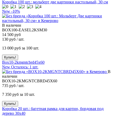
Коробка 100 шт.: мольберт две картинки настольный, 30 см
New
-10%
В наличии
BOX100-EASEL2KSM30
14 500 руб
130
руб / шт.
13 000
руб за 100 шт.
Box10-2kmgntcbrd45x60
New
Осталось: 1 шт.
В
наличии
BOX10-2KMGNTCBRD45X60
735
руб / шт.
7 350
руб за 10 шт.
Коробка 20 шт.: багетная рамка для картин, бордовая под
дерево 30x40