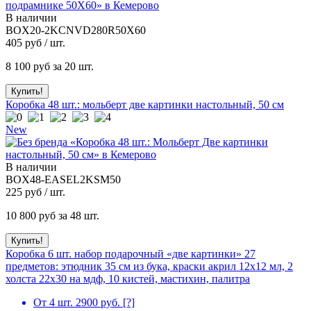
В наличии
BOX20-2KCNVD280R50X60
405
руб / шт.
8 100
руб за 20 шт.
Коробка 48 шт.: мольберт две картинки настольный, 50 см
New
В наличии
BOX48-EASEL2KSM50
225
руб / шт.
10 800
руб за 48 шт.
Коробка 6 шт. набор подарочный «две картинки» 27
предметов: этюдник 35 см из бука, краски акрил 12x12 мл, 2
холста 22x30 на мдф, 10 кистей, мастихин, палитра
От 4 шт. 2900 руб.
[?]