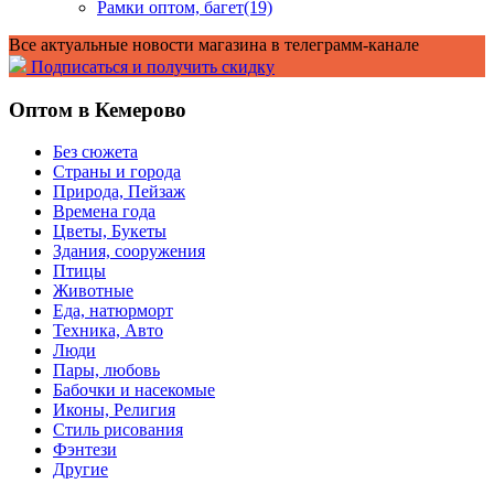
Рамки оптом, багет
(19)
Все актуальные новости магазина в телеграмм-канале
Подписаться и получить скидку
Оптом в Кемерово
Без сюжета
Страны и города
Природа, Пейзаж
Времена года
Цветы, Букеты
Здания, сооружения
Птицы
Животные
Еда, натюрморт
Техника, Авто
Люди
Пары, любовь
Бабочки и насекомые
Иконы, Религия
Стиль рисования
Фэнтези
Другие