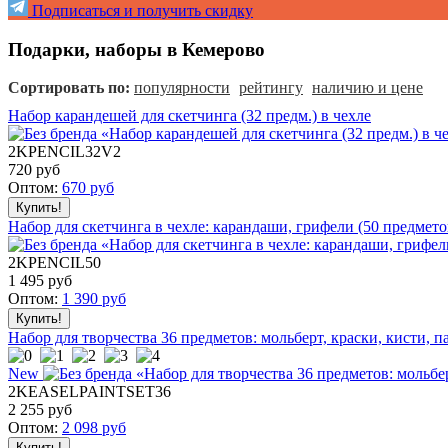
Подписаться и получить скидку
Подарки, наборы в Кемерово
Сортировать по:
популярности
рейтингу
наличию и цене
Набор карандешей для скетчинга (32 предм.) в чехле
2KPENCIL32V2
720
руб
Оптом:
670
руб
Набор для скетчинга в чехле: карандаши, грифели (50 предмето
2KPENCIL50
1 495
руб
Оптом:
1 390
руб
Набор для творчества 36 предметов: мольберт, краски, кисти, 
New
2KEASELPAINTSET36
2 255
руб
Оптом:
2 098
руб