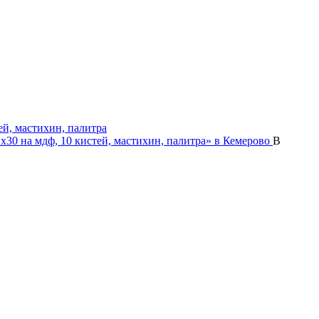
ей, мастихин, палитра
В