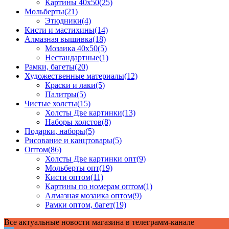
Картины 40x50
(25)
Мольберты
(21)
Этюдники
(4)
Кисти и мастихины
(14)
Алмазная вышивка
(18)
Мозаика 40x50
(5)
Нестандартные
(1)
Рамки, багеты
(20)
Художественные материалы
(12)
Краски и лаки
(5)
Палитры
(5)
Чистые холсты
(15)
Холсты Две картинки
(13)
Наборы холстов
(8)
Подарки, наборы
(5)
Рисование и канцтовары
(5)
Оптом
(86)
Холсты Две картинки опт
(9)
Мольберты опт
(19)
Кисти оптом
(11)
Картины по номерам оптом
(1)
Алмазная мозаика оптом
(9)
Рамки оптом, багет
(19)
Все актуальные новости магазина в телеграмм-канале