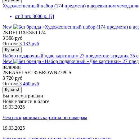
Художественный набор (174 предмета) в деревянном чемоданч
от 3 шт. 3000 р.
[?]
New
2KDELUXESET174
3 368
руб
Оптом:
3 133
руб
Набор подарочный «две картинки» 27 предметов: этюдник 35 см 
New
наличии
2KEASELSET35BROWN27PCS
3 720
руб
Оптом:
3 460
руб
Вы просматривали
Новые записи в блоге
19.03.2025
Чем раскрашивать картины по номерам
19.03.2025
Чем можно заменить стилус для алмазной мозаики