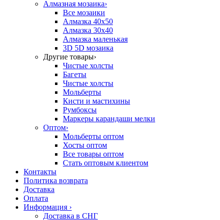
Алмазная мозаика
›
Все мозаики
Алмазка 40х50
Алмазка 30х40
Алмазка маленькая
3D 5D мозаика
Другие товары
›
Чистые холсты
Багеты
Чистые холсты
Мольберты
Кисти и мастихины
Румбоксы
Маркеры карандаши мелки
Оптом
›
Мольберты оптом
Хосты оптом
Все товары оптом
Стать оптовым клиентом
Контакты
Политика возврата
Доставка
Оплата
Информация
›
Доставка в СНГ