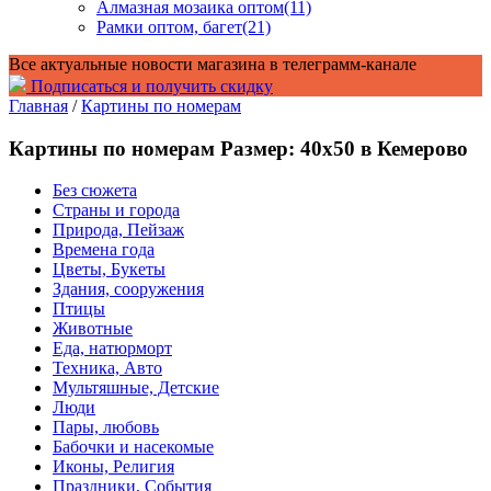
Алмазная мозаика оптом
(11)
Рамки оптом, багет
(21)
Все актуальные новости магазина в телеграмм-канале
Подписаться и получить скидку
Главная
/
Картины по номерам
Картины по номерам Размер: 40x50 в Кемерово
Без сюжета
Страны и города
Природа, Пейзаж
Времена года
Цветы, Букеты
Здания, сооружения
Птицы
Животные
Еда, натюрморт
Техника, Авто
Мультяшные, Детские
Люди
Пары, любовь
Бабочки и насекомые
Иконы, Религия
Праздники, События