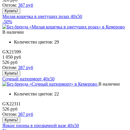
Оптом:
387
руб
Милая кошечка в цветущих розах 40x50
-50%
В наличии
Количество цветов:
29
GX21599
1 050 руб
526
руб
Оптом:
387
руб
Сочный натюрморт 40x50
В наличии
Количество цветов:
22
GX22311
526
руб
Оптом:
387
руб
Яркие пионы в прозрачной вазе 40x50