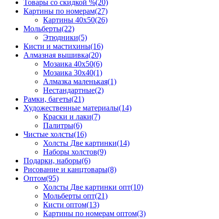
Товары со скидкой %
(20)
Картины по номерам
(27)
Картины 40x50
(26)
Мольберты
(22)
Этюдники
(5)
Кисти и мастихины
(16)
Алмазная вышивка
(20)
Мозаика 40x50
(6)
Мозаика 30x40
(1)
Алмазка маленькая
(1)
Нестандартные
(2)
Рамки, багеты
(21)
Художественные материалы
(14)
Краски и лаки
(7)
Палитры
(6)
Чистые холсты
(16)
Холсты Две картинки
(14)
Наборы холстов
(9)
Подарки, наборы
(6)
Рисование и канцтовары
(8)
Оптом
(95)
Холсты Две картинки опт
(10)
Мольберты опт
(21)
Кисти оптом
(13)
Картины по номерам оптом
(3)