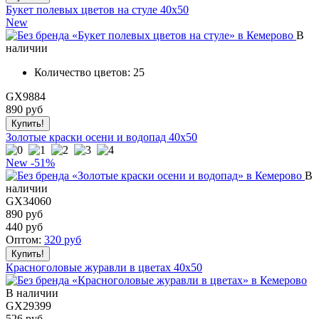
Букет полевых цветов на стуле 40x50
New
В
наличии
Количество цветов:
25
GX9884
890
руб
Золотые краски осени и водопад 40x50
New
-51%
В
наличии
GX34060
890 руб
440
руб
Оптом:
320
руб
Красноголовые журавли в цветах 40x50
В наличии
GX29399
526
руб