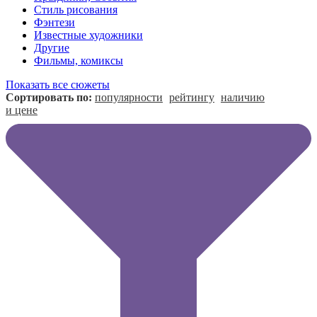
Стиль рисования
Фэнтези
Известные художники
Другие
Фильмы, комиксы
Показать все сюжеты
Сортировать по:
популярности
рейтингу
наличию
и цене