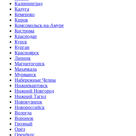
Калининград
Калуга
Кемерово
Киров
Комсомольск-на-Амуре
Кострома
Краснодар
Курск
Курган
Красноярск
Липецк
Магнитогорск
Махачкала
Мурманск
Набережные Челны
Нижневартовск
Нижний Новгород
Нижний Тагил
Новокузнецк
Новороссийск
Вологда
Воронеж
Грозный
Орёл
Оренбург