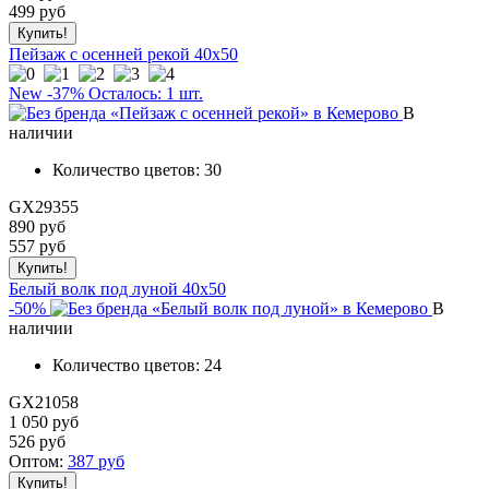
499
руб
Пейзаж с осенней рекой 40x50
New
-37%
Осталось: 1 шт.
В
наличии
Количество цветов:
30
GX29355
890 руб
557
руб
Белый волк под луной 40x50
-50%
В
наличии
Количество цветов:
24
GX21058
1 050 руб
526
руб
Оптом:
387
руб