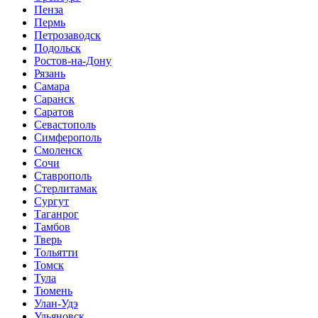
Пенза
Пермь
Петрозаводск
Подольск
Ростов-на-Дону
Рязань
Самара
Саранск
Саратов
Севастополь
Симферополь
Смоленск
Сочи
Ставрополь
Стерлитамак
Сургут
Таганрог
Тамбов
Тверь
Тольятти
Томск
Тула
Тюмень
Улан-Удэ
Ульяновск