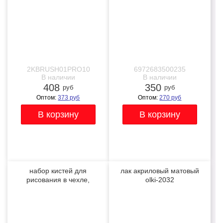
2KBRUSH01PRO10
6972683500235
В наличии
В наличии
408
350
руб
руб
Оптом:
373
руб
Оптом:
270
руб
набор кистей для
лак акриловый матовый
рисования в чехле,
olki-2032
премиум набор (15
NEW
NEW
нейлоновых кистей, 1
мастихин)