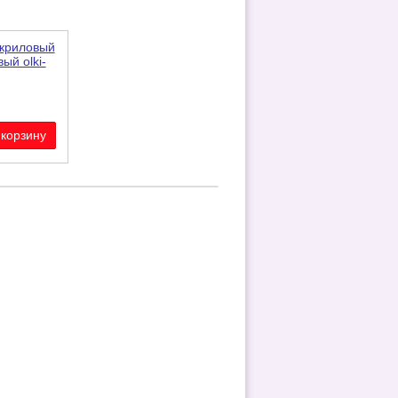
акриловый
ый olki-