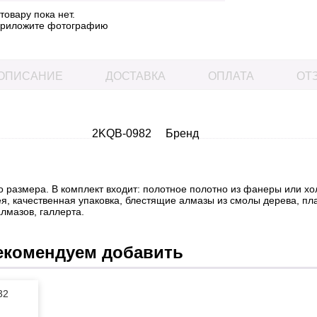
овару пока нет.
 приложите фотографию
ОПИСАНИЕ
ДОСТАВКА
ОПЛАТА
ОТЗ
2KQB-0982
Бренд
 размера. В комплект входит: полотное полотно из фанеры или хо
я, качественная упаковка, блестящие алмазы из смолы дерева, пла
лмазов, галлерта.
екомендуем добавить
32