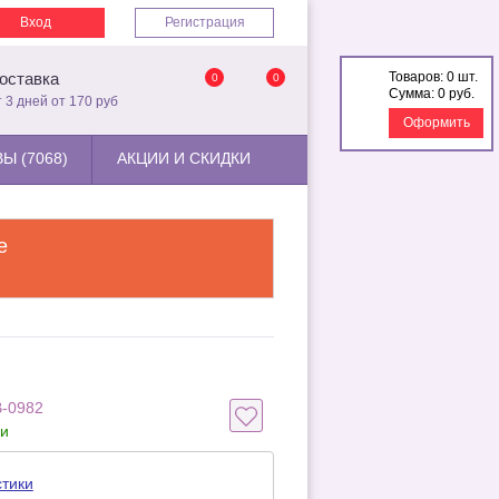
Вход
Регистрация
Товаров:
0 шт.
оставка
0
0
Сумма:
0 руб.
т 3 дней от 170 руб
Оформить
Ы (7068)
АКЦИИ И СКИДКИ
е
B-0982
ии
стики