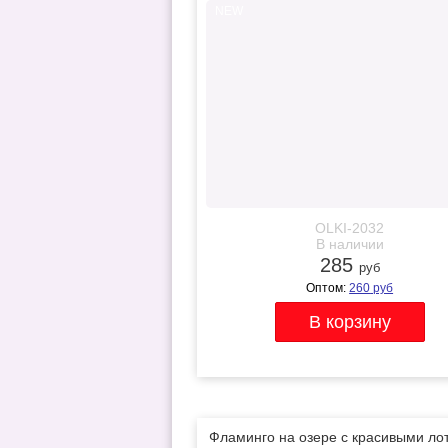
NEW
OLKI-2032
В наличии
285
руб
Оптом:
260
руб
Фламинго на озере с красивыми ло