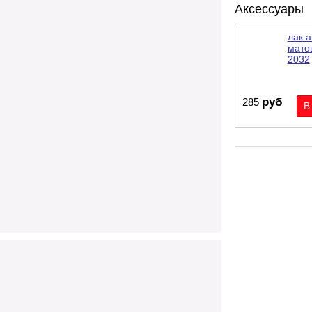
Аксессуары
лак 
матов
2032
руб
285