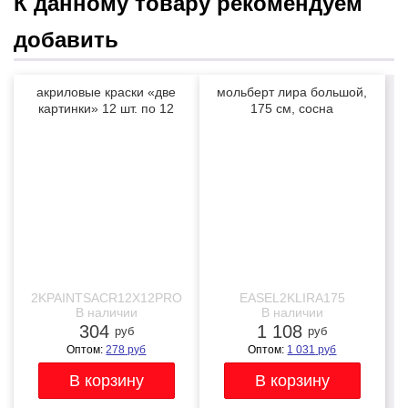
К данному товару рекомендуем
добавить
акриловые краски «две
мольберт лира большой,
картинки» 12 шт. по 12
175 см, сосна
мл, проф. пигмент
NEW
2KPAINTSACR12X12PRO
EASEL2KLIRA175
В наличии
В наличии
304
1 108
руб
руб
Оптом:
278
руб
Оптом:
1 031
руб